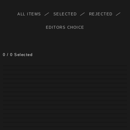
ALL ITEMS
SELECTED
REJECTED
EDITORS CHOICE
0
/
0
Selected
#2300
#2299
#2298
#2297
#2296
#2295
#2282
#2281
#2279
#2278
#2276
#2271
#2264
#2265
#2263
#2270