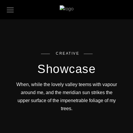
CREATIVE
Showcase
When, while the lovely valley teems with vapour
around me, and the meridian sun strikes the
upper surface of the impenetrable foliage of my
trees.
CR_FOTO
CR_FOTO
Paris NB
CR_FOTO
Paris Couleur
Taminaschlucht